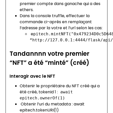
premier compte dans ganache qui a des
ethers.
Dans la console truffle, effectuer la
commande ci-après en remplaçant
l’adresse par la votre et l’url selon les cas:
e
pitech.mintNFT("0x479234D0c5D64
“http://127.0.0.1:4444/flask/api
Tandannnn votre premier
“NFT” a été “minté” (créé)
Interagir avec le NFT
Obtenir le propriétaire du NFT créé qui a
été créé, tokenId 1 :
await
epitech.ownerOf(1)
Obtenir l’uri du metadata : await
epitech.tokenURI(1)