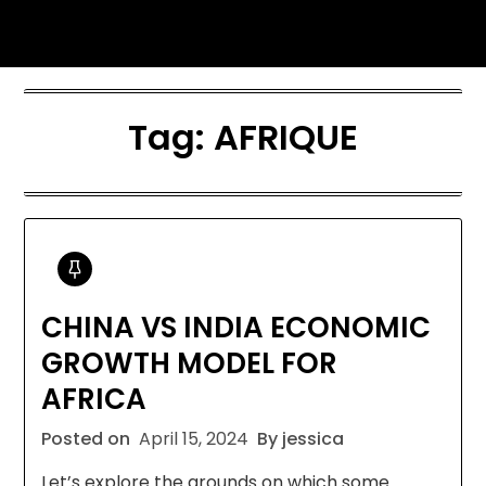
Skip
Jessica Nono
to
content
Tag:
AFRIQUE
CHINA VS INDIA ECONOMIC
GROWTH MODEL FOR
AFRICA
Posted on
April 15, 2024
By jessica
Let’s explore the grounds on which some